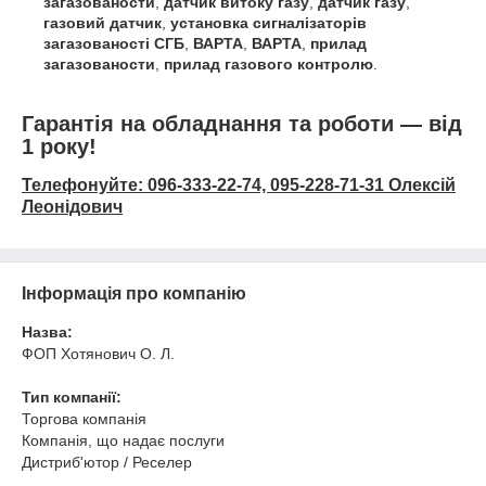
загазованости
,
датчик витоку газу
,
датчик газу
,
газовий датчик
,
установка сигналізаторів
загазованості
СГБ
,
ВАРТА
,
ВАРТА
,
прилад
загазованости
,
прилад газового контролю
.
Гарантія на обладнання та роботи — від
1 року!
Телефонуйте: 096-333-22-74, 095-228-71-31 Олексій
Леонідович
Інформація про компанію
Назва:
ФОП Хотянович О. Л.
Тип компанії:
Торгова компанія
Компанія, що надає послуги
Дистриб'ютор / Реселер