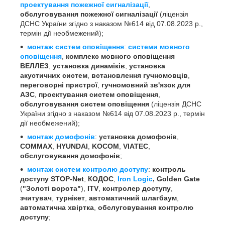
проектування пожежної сигналізації
,
обслуговування пожежної сигналізації
(ліцензія
ДСНС України згідно з наказом №614 від 07.08.2023 р.,
термін дії необмежений);
монтаж систем оповіщення
:
системи мовного
оповіщення
,
комплекс мовного оповіщення
ВЕЛЛЕЗ
,
установка динаміків
,
установка
акустичних систем
,
встановлення гучномовців
,
переговорні пристрої
,
гучномовний зв'язок для
АЗС
,
проектування систем оповіщення
,
обслуговування систем оповіщення
(ліцензія ДСНС
України згідно з наказом №614 від 07.08.2023 р., термін
дії необмежений);
монтаж домофонів
:
установка домофонів
,
COMMAX
,
HYUNDAI
,
KOCOM
,
VIATEC
,
обслуговування домофонів
;
монтаж систем контролю доступу
:
контроль
доступу
STOP-Net
,
КОДОС
,
Iron Logic
, Golden Gate
(
"Золоті ворота"
),
ITV
,
контролер доступу
,
зчитувач
,
турнікет
,
автоматичний шлагбаум
,
автоматична хвіртка
,
обслуговування контролю
доступу
;