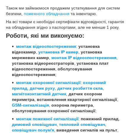
Також ми займаємося продажем устаткування для систем
безпеки,
пожежного обладнання
та інвентарю.
На всі товари є необхідні сертифікати відповідності, гарантія
на обладнання згідно з паспортами, але не менше 1 року.
Роботи, які ми виконуємо:
монтаж відеоспостереження
:
установка
відеокамер
,
установка IP камер
,
установка
мережевих камер
,
монтаж IP відеоспостереження
,
установка відеореєстраторів
,
установка плат
відеоспостереження
,
обслуговування
відеоспостереження
;
монтаж охоронної сигналізації
:
охоронний
прилад
,
датчик руху
,
датчик розбиття скла
,
магнітоконтактний датчик
,
датчик охорони
периметра
,
встановлення квартирної сигналізації
,
GSM-сигналізація
,
охорона периметра
,
обслуговування охоронної сигналізації
;
монтаж пожежної сигналізації
:
пожежний прилад
,
димовий сповіщувач
,
тепловий сповіщувач
,
сповіщувач полум'я
,
виведення сигналів на пульт
,