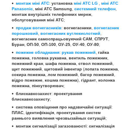
монтаж міні АТС
:
установка
міні АТС
LG
,
міні АТС
Panasonic
,
міні АТС Samsung
,
системний телефон
,
монтаж внутрішніх телефонних мереж
,
обслуговування міні АТС
;
продаж вогнегасників
:
вогнегасники
,
вогнегасник
порошковий
,
вогнегасник вуглекислотний
,
вогнегасник самоспрацьовуючий
САМ
,
СПРУТ
,
Буран
,
ОП-50
,
ОП-100
,
ОУ-25
,
ОУ-40
,
ОУ-80
;
пожежне обладнання
:
рукав пожежний
,
гайка
пожежна
,
головка рукавна
,
вентиль пожежник
,
пожежний кран
,
шафа пожежна
,
ствол пожежний
,
щит пожежний
,
щитовий інвентар
(
лопата пожежна
,
сокира пожежна
,
лом пожежний
,
багор пожежний
,
відро пожежне
,
кошма пожежна
),
гідрант
,
колонка
пожежна
,
піноутворювач
;
блискавкозахист
:
проектування
блискавкозахисту
;
система оповіщення про надзвичайні ситуації
:
ПЛАС
,
ідентифікація
,
проектування систем
раннього виявлення чрезвызайных ситуацій
;
монтаж сигналізації загазованості
:
сигналізація