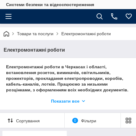
Системи безпеки та відеоспостереження
Товари та послуги
Електромонтажні роботи
Електромонтажні роботи
Електромонтажні роботи в Черкасах і області,
встановлення розеток, вимикачів, світильників,
прожекторів, прокладання електропроводки, коробів,
кабель-каналів, лотків. Працюємо за низькими
розцінками, з оформленням всіх необхідних документів.
Виконуємо електромонтажні роботи в офісах, приватних
Показати все
будинках, квартирах, складах, виробничих приміщеннях,
в адміністративних будівлях.
Сортування
0
Фільтри