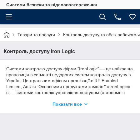
Системи безпеки та відеоспостереження
Товари та послуги
Контроль доступу та облік робочого 
Контроль доступу Iron Logic
Системи контролю доступу фірми "IronLogiс" ― це найкраща
пропозиція в сегменті недорогих систем контролю доступу в
Україні. Центральним офісом організації є RF Enabled
Limited, Англія. Основними продуктами компанії «IronLogic»
є: ― системи контролю управління доступом (автономні і
мережеві контролери, зчитувачі, ПО контролю доступу та
Показати все
обліку робочого часу); ― RFID-обладнання (замки,
ідентифікатори (карти EM-Marine, Mifare, радіобрелки,
безконтактні брелоки, брелоки Touch Memory).