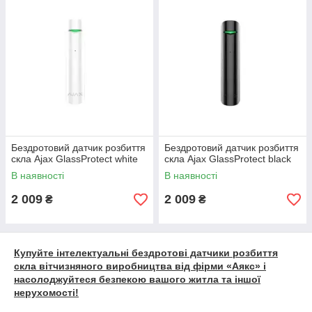
Бездротовий датчик розбиття
Бездротовий датчик розбиття
скла Ajax GlassProtect white
скла Ajax GlassProtect black
В наявності
В наявності
2 009
2 009
₴
₴
Купуйте інтелектуальні бездротові датчики розбиття
скла вітчизняного виробництва від фірми «Аякс» і
насолоджуйтеся безпекою вашого житла та іншої
нерухомості!