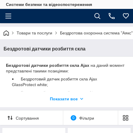
Системи безпеки та відеоспостереження
Товари та послуги
Бездротова охоронна система "Аякс"
Бездротові датчики розбиття скла
Бездротові датчики розбиття скла Ajax
на даний момент
представлені такими позиціями:
Бездротовий датчик розбиття скла Ajax
GlassProtect white;
Бездротовий датчик розбиття скла Ajax
GlassProtect black.
Показати все
Сортування
0
Фільтри