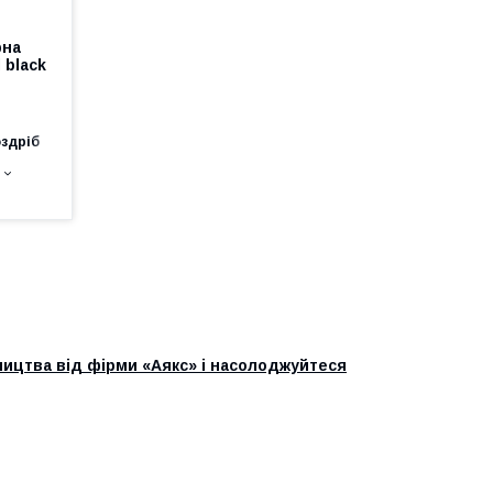
рна
 black
оздріб
ництва від фірми «Аякс» і насолоджуйтеся