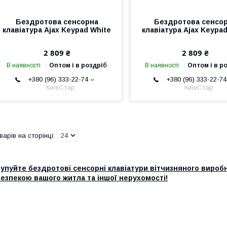
Бездротова сенсорна
Бездротова сенсо
клавіатура Ajax Keypad White
клавіатура Ajax Keypad
2 809 ₴
2 809 ₴
В наявності
Оптом і в роздріб
В наявності
Оптом і в р
+380 (96) 333-22-74
+380 (96) 333-22-74
КиївСтар
КиївСтар
упуйте бездротові сенсорні клавіатури вітчизняного вироб
езпекою вашого житла та іншої нерухомості!