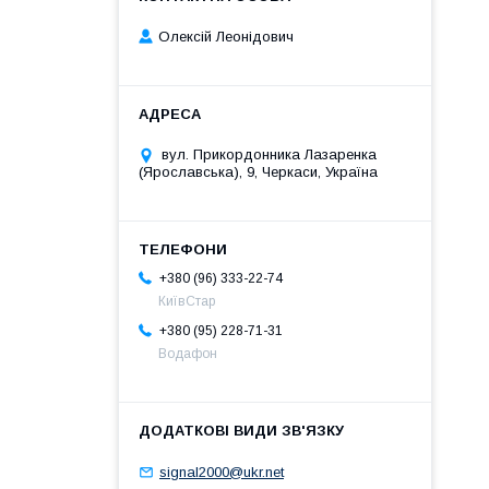
Олексій Леонідович
вул. Прикордонника Лазаренка
(Ярославська), 9, Черкаси, Україна
+380 (96) 333-22-74
КиївСтар
+380 (95) 228-71-31
Водафон
signal2000@ukr.net