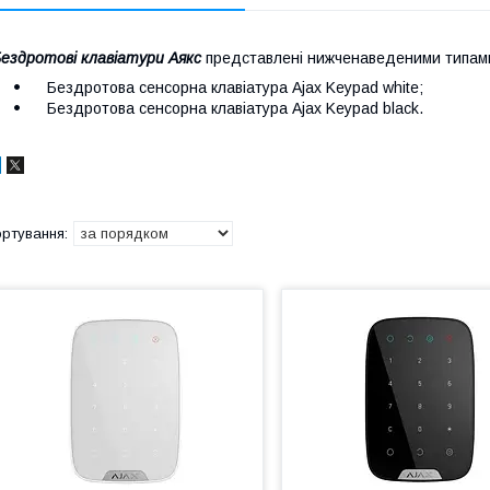
ездротові клавіатури Аякс
представлені нижченаведеними типам
Бездротова сенсорна клавіатура Ajax Keypad white;
Бездротова сенсорна клавіатура Ajax Keypad black.