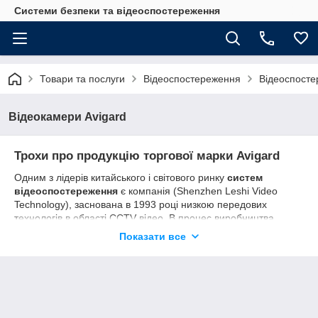
Системи безпеки та відеоспостереження
Товари та послуги
Відеоспостереження
Відеоспосте
Відеокамери Avigard
Трохи про продукцію торгової марки Avigard
Одним з лідерів китайського і світового ринку
систем
відеоспостереження
є компанія (Shenzhen Leshi Video
Technology), заснована в 1993 році низкою передових
технологів в області CCTV відео. В процес виробництва
відеокамер та іншого обладнання даній компанії включені
Показати все
найбільш інноваційні технології монтажу, пайки і сканування
вже готової продукції з допомогою випробувального
рентгенівського апарату. Застосування даних систем
дозволяє забезпечити безперебійну роботу восьми
виробничих ліній, які випускають більш 50 000 камер!
Предлагаемый нашей компанией ассортимент камер