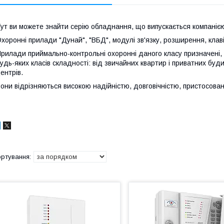
ут ви можете знайти серію обладнання, що випускається компанією 
хоронні прилади "Дунай", "ВБД", модулі зв'язку, розширення, клавіа
рилади приймально-контрольні охоронні даного класу призначені, в
удь-яких класів складності: від звичайних квартир і приватних буд
ентрів.
они відрізняються високою надійністю, довговічністю, пристосован