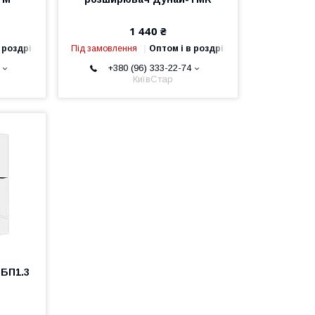
1 440 ₴
 роздріб
Під замовлення
Оптом і в роздріб
+380 (96) 333-22-74
КиївСтар
-БП1.3