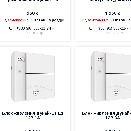
950 ₴
1 950 ₴
Під замовлення
Оптом і в роздріб
Під замовлення
Оптом і в
+380 (96) 333-22-74
+380 (96) 333-22-74
КиївСтар
КиївСтар
Блок живлення Дунай-БП1.1
Блок живлення Дунай
12В 1А
12В 3А