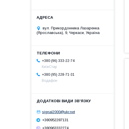
вул. Прикордонника Лазаренка
(Ярославська), 9, Черкаси, Україна
+380 (96) 333-22-74
КиївСтар
+380 (95) 228-71-31
Водафон
signal2000@ukr.net
+380952287131
+380963332274