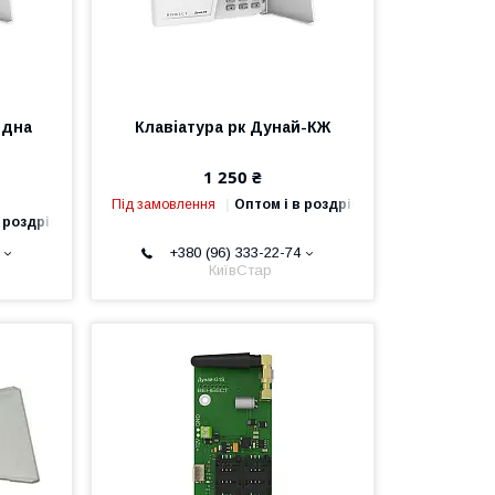
одна
Клавіатура рк Дунай-КЖ
1 250 ₴
Під замовлення
Оптом і в роздріб
 роздріб
+380 (96) 333-22-74
КиївСтар