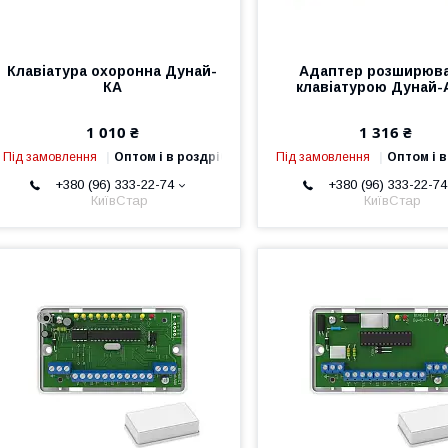
Клавіатура охоронна Дунай-
Адаптер розширюва
КА
клавіатурою Дунай
1 010 ₴
1 316 ₴
Під замовлення
Оптом і в роздріб
Під замовлення
Оптом і в
+380 (96) 333-22-74
+380 (96) 333-22-74
КиївСтар
КиївСтар