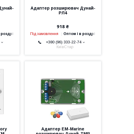
Дунай-
Адаптер розширювач Дунай-
РЛ4
918 ₴
 роздріб
Під замовлення
Оптом і в роздріб
+380 (96) 333-22-74
КиївСтар
ory
Адаптер EM-Marine
ТМ
розширювач Дунай-TMR