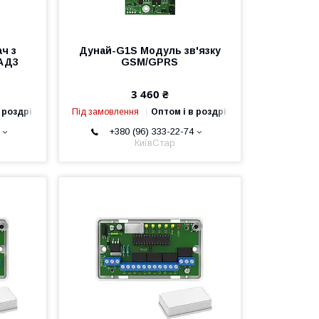
ч з
Дунай-G1S Модуль зв'язку
-АД3
GSM/GPRS
3 460 ₴
 роздріб
Під замовлення
Оптом і в роздріб
+380 (96) 333-22-74
КиївСтар