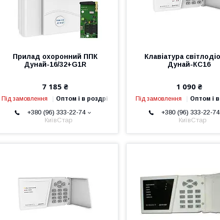
Прилад охоронний ППК
Клавіатура світлоді
Дунай-16/32+G1R
Дунай-КС16
7 185 ₴
1 090 ₴
Під замовлення
Оптом і в роздріб
Під замовлення
Оптом і в
+380 (96) 333-22-74
+380 (96) 333-22-74
КиївСтар
КиївСтар