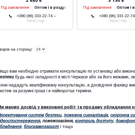
2 880 ₴
3 150 ₴
Під замовлення
Оптом і в роздріб
Під замовлення
Оптом і в
+380 (96) 333-22-74
+380 (96) 333-22-74
КиївСтар
КиївСтар
кщо вам необхідно отримати консультацію по установці або вико
безпеки
будь-якої складності в місті Черкаси або за його межами, 
они нададуть кваліфіковану консультацію, а досвідчені фахівці в
истем за розумні гроші і в найкоротші терміни.
и маємо досвід у виконанні робіт та продажу обладнання н
роектування систем безпеки
,
пожежна сигналізація
,
охоронна си
ідеоспостереження
, пожежогасіння,
контроль доступу
,
домофон
бладнання
,
блискавкозахист
і тощо