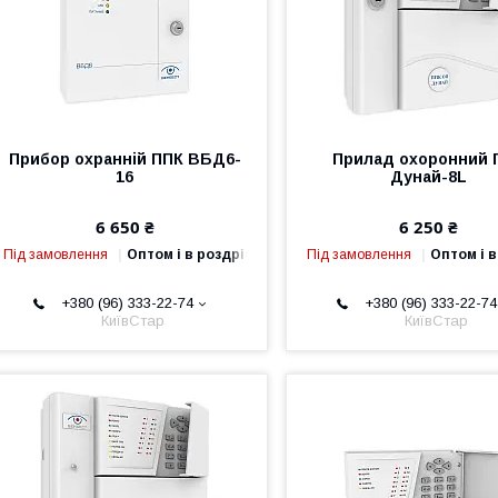
Прибор охранній ППК ВБД6-
Прилад охоронний 
16
Дунай-8L
6 650 ₴
6 250 ₴
Під замовлення
Оптом і в роздріб
Під замовлення
Оптом і в
+380 (96) 333-22-74
+380 (96) 333-22-74
КиївСтар
КиївСтар