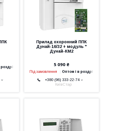
ППК
Прилад охоронний ППК
Дунай-16/32 + модуль "
Дунай-КМ2
5 090 ₴
 роздріб
Під замовлення
Оптом і в роздріб
+380 (96) 333-22-74
КиївСтар