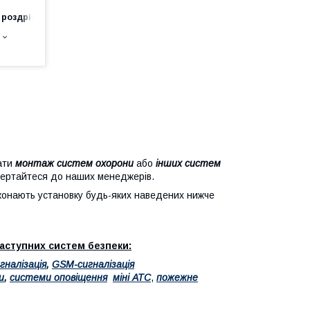
 роздріб
нати
монтаж систем охорони
або
інших систем
звертайтеся до наших менеджерів.
иконають установку будь-яких наведених нижче
аступних систем безпеки:
гналізація
,
GSM-сигналізація
и
,
системи оповіщення
міні АТС
,
пожежне