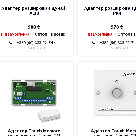
Адаптер розширювач Дунай-
Адаптер розширювач 
АД8
РК4
980 ₴
970 ₴
Під замовлення
Оптом і в роздріб
Під замовлення
Оптом і в
+380 (96) 333-22-74
+380 (96) 333-22-74
КиївСтар
КиївСтар
Адаптер Touch Memory
Адаптер Touch Mem
розширювач Дунай-ТМ
зчитувач Дунай-С