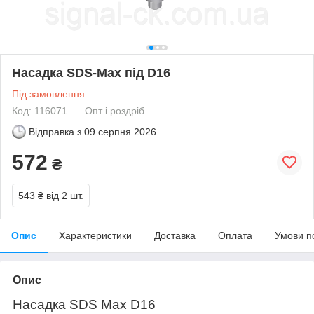
Насадка SDS-Max під D16
Під замовлення
Код: 116071
Опт і роздріб
Відправка з
09 серпня 2026
572
₴
543 ₴
від 2 шт.
Опис
Характеристики
Доставка
Оплата
Умови п
Опис
Насадка SDS Max D16