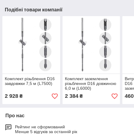
Подібні товари компанії
Комплект різьблення D16
Комплект заземлення
Витр
завдовжки 7,5 м (L7500)
різьблення D16 довжиною
D16 
6,0 м (L6000)
зазе
2 928
2 384
460
₴
₴
Про нас
Рейтинг не сформований
Менше 5 відгуків за останній рік