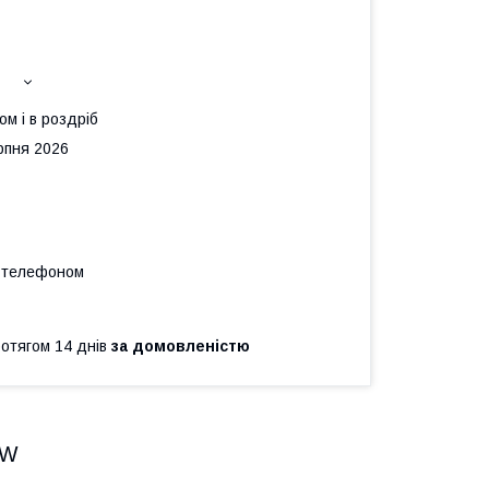
ом і в роздріб
рпня 2026
а телефоном
ротягом 14 днів
за домовленістю
DW