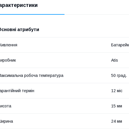
арактеристики
Основні атрибути
Живлення
Батарейк
иробник
Atis
аксимальна робоча температура
50 град.
арантійний термін
12 міс
исота
15 мм
Ширина
24 мм