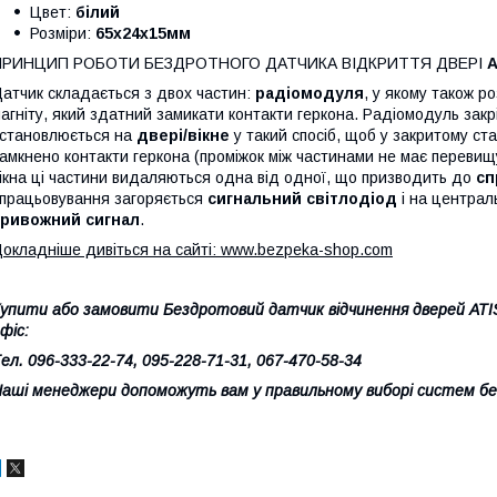
Цвет:
білий
Розміри:
65х24х15мм
ПРИНЦИП РОБОТИ БЕЗДРОТНОГО ДАТЧИКА ВІДКРИТТЯ ДВЕРІ
A
атчик складається з двох частин:
радіомодуля
, у якому також 
агніту, який здатний замикати контакти геркона. Радіомодуль зак
становлюється на
двері/вікне
у такий спосіб, щоб у закритому ст
амкнено контакти геркона (проміжок між частинами не має перевищ
ікна ці частини видаляються одна від одної, що призводить до
сп
працьовування загоряється
сигнальний світлодіод
і на централ
тривожний сигнал
.
окладніше дивіться на сайті: www.bezpeka-shop.com
упити або замовити Бездротовий датчик відчинення дверей AT
фіс:
ел. 096-333-22-74, 095-228-71-31, 067-470-58-34
аші менеджери допоможуть вам у правильному виборі систем бе