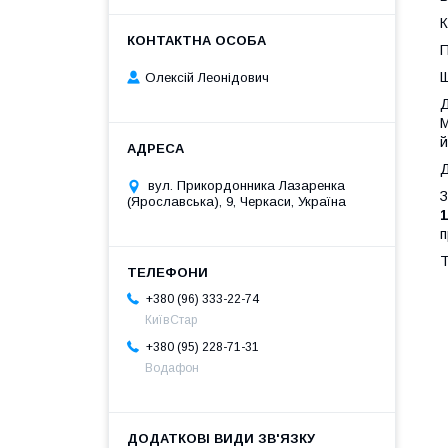
К
П
Олексій Леонідович
Д
М
й
вул. Прикордонника Лазаренка
З
(Ярославська), 9, Черкаси, Україна
п
+380 (96) 333-22-74
КиївСтар
+380 (95) 228-71-31
Водафон