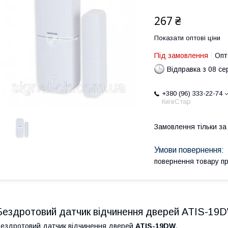
267 ₴
Показати оптові ціни
Під замовлення
Опт
Відправка з 08 се
+380 (96) 333-22-74
КиївСтар
Замовлення тільки з
повернення товару п
Бездротовий датчик відчинення дверей ATIS-19
ездротовий датчик відчинення дверей
ATIS-19DW
.