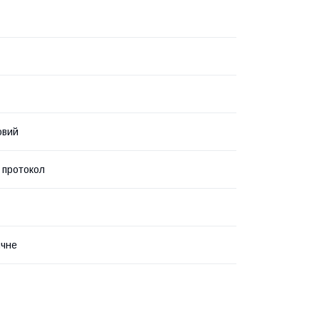
овий
 протокол
ичне