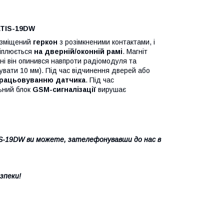
TIS-19DW
розміщений
геркон
з розімкненими контактами, і
ріплюється
на дверній/оконній рамі
. Магніт
ані він опинився навпроти радіомодуля та
увати 10 мм). Під час відчинення дверей або
рацьовуванню датчика
. Під час
ьний блок
GSM-сигналізації
вирушає
IS-19DW ви можете, зателефонувавши до нас в
зпеки!