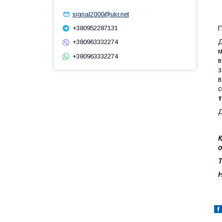
signal2000@ukr.net
+380952287131
Д
+380963332274
м
+380963332274
в
з
в
с
Д
К
о
Т
Н