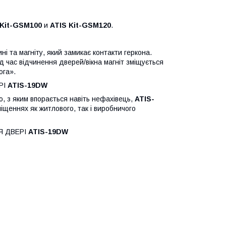
 Kit-GSM100
и
ATIS Kit-GSM120
.
і та магніту, який замикає контакти геркона.
д час відчинення дверей/вікна магніт зміщується
ога».
РІ
ATIS-19DW
ю, з яким впорається навіть нефахівець,
ATIS-
іщеннях як житлового, так і виробничого
Я ДВЕРІ
ATIS-19DW