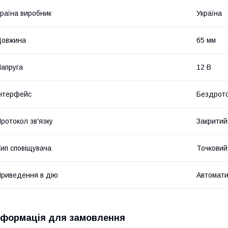
раїна виробник
Україна
Довжина
65 мм
апруга
12 В
нтерфейс
Бездрот
ротокол зв'язку
Закритий
ип сповіщувача
Точковий
риведення в дію
Автомат
нформація для замовлення