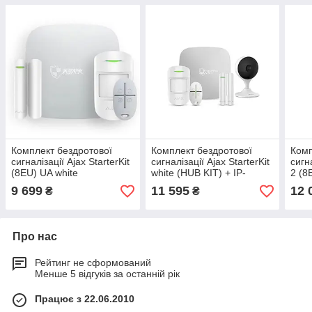
Комплект бездротової
Комплект бездротової
Комп
сигналізації Ajax StarterKit
сигналізації Ajax StarterKit
сигна
(8EU) UA white
white (HUB KIT) + IP-
2 (8
відеокамера 2 Мп IMOU
датч
9 699
11 595
12 
₴
₴
Cue 2 (IPC-C22EP-A) з Wi-
трив
Fi
Про нас
Рейтинг не сформований
Менше 5 відгуків за останній рік
Працює з 22.06.2010