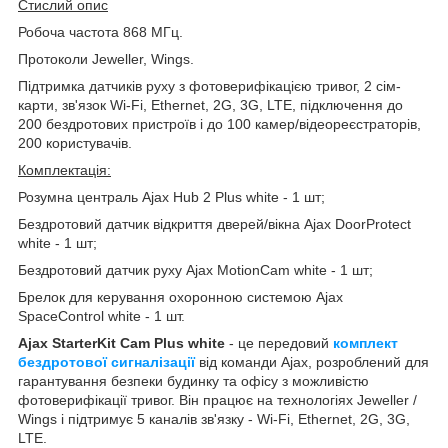
Стислий опис
Робоча частота 868 МГц.
Протоколи Jeweller, Wings.
Підтримка датчиків руху з фотоверифікацією тривог, 2 сім-
карти, зв'язок Wi-Fi, Ethernet, 2G, 3G, LTE, підключення до
200 бездротових пристроїв і до 100 камер/відеореєстраторів,
200 користувачів.
Комплектація:
Розумна централь Ajax Hub 2 Plus white - 1 шт;
Бездротовий датчик відкриття дверей/вікна Ajax DoorProtect
white - 1 шт;
Бездротовий датчик руху Ajax MotionCam white - 1 шт;
Брелок для керування охоронною системою Ajax
SpaceControl white - 1 шт.
Ajax StarterKit Cam Plus white
- це передовий
комплект
бездротової сигналізації
від команди Ajax, розроблений для
гарантування безпеки будинку та офісу з можливістю
фотоверифікації тривог. Він працює на технологіях Jeweller /
Wings і підтримує 5 каналів зв'язку - Wi-Fi, Ethernet, 2G, 3G,
LTE.