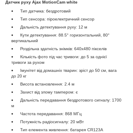
Датчик руху Ajax MotionCam white
Тип датчика: бездротовий
Тип сенсора: піроелектричний сенсор
Дальність детектування руху: 12 м
Кути детектування: 88.5° горизонтальний, 80°
вертикальний
Роздільна здатність знімків: 640х480 пікселів
Кількість фото під час тривоги: до 5 за однієї
тривоги за рухом
Імунітет від домашніх тварин: зріст до 50 см, вага
до 20 кг
Висота встановлення: 2.4 м
Захист від злому тампером: є
Дальність передавання бездротового сигналу: 1700
м
Частота передавання: 868 МГц
Потужність радіосигналу: 20 мВт
Тип елемента живлення: батарея CR123A