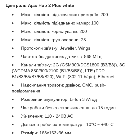
Централь Ajax Hub 2 Plus white
Макс. кількість підключених пристроїв: 200
Макс. кількість під'єднаних камер: 100
Макс. кількість користувачів: 200
Макс. кількість груп охорони: 25
Протоколи зв'язку: Jeweller, Wings
Частота бездротових датчиків: 868 МГц
Канали зв'язку: 2G (GSM900/DCS1800 (B3/B8)), 3G
(WCDMA 850/900/2100 (B1/B5/B8)), LTE (FDD
B1/B3/B5/B7/B8/B20), Wi-Fi (802.11 b/g/n), Ethernet
Надсилання тривоги: дзвінок, СМС, push-
повідомлення
Резервний акумулятор: Li-Ion 3 А*год
Час роботи без електроживлення: до 15 годин
Живлення: 110 - 240В AC
Діапазон робочих температур: -10°С ~ +40°С
Розміри: 163x163x36 мм