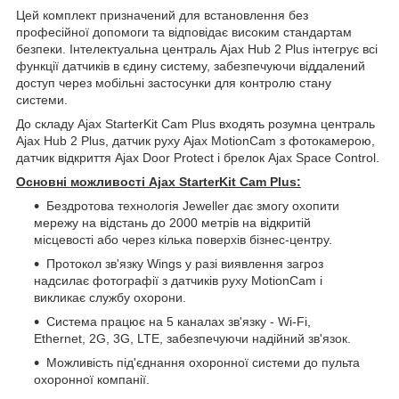
Цей комплект призначений для встановлення без
професійної допомоги та відповідає високим стандартам
безпеки. Інтелектуальна централь Ajax Hub 2 Plus інтегрує всі
функції датчиків в єдину систему, забезпечуючи віддалений
доступ через мобільні застосунки для контролю стану
системи.
До складу Ajax StarterKit Cam Plus входять розумна централь
Ajax Hub 2 Plus, датчик руху Ajax MotionCam з фотокамерою,
датчик відкриття Ajax Door Protect і брелок Ajax Space Control.
Основні можливості Ajax StarterKit Cam Plus:
Бездротова технологія Jeweller дає змогу охопити
мережу на відстань до 2000 метрів на відкритій
місцевості або через кілька поверхів бізнес-центру.
Протокол зв'язку Wings у разі виявлення загроз
надсилає фотографії з датчиків руху MotionCam і
викликає службу охорони.
Система працює на 5 каналах зв'язку - Wi-Fi,
Ethernet, 2G, 3G, LTE, забезпечуючи надійний зв'язок.
Можливість під'єднання охоронної системи до пульта
охоронної компанії.