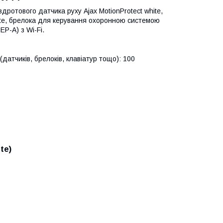
здротового датчика руху Ajax MotionProtect white,
hite, брелока для керування охоронною системою
EP-A) з Wi-Fi.
атчиків, брелоків, клавіатур тощо): 100
te)