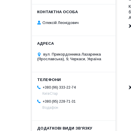
К
б
A
Олексій Леонідович
вул. Прикордонника Лазаренка
(Ярославська), 9, Черкаси, Україна
+380 (96) 333-22-74
КиївСтар
+380 (95) 228-71-31
Водафон