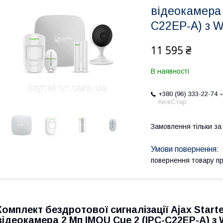
відеокамера 
C22EP-A) з W
11 595 ₴
В наявності
+380 (96) 333-22-74
КиївСтар
Замовлення тільки з
повернення товару п
Комплект бездротової сигналізації Ajax Starter
відеокамера 2 Мп IMOU Cue 2 (IPC-C22EP-A) з W