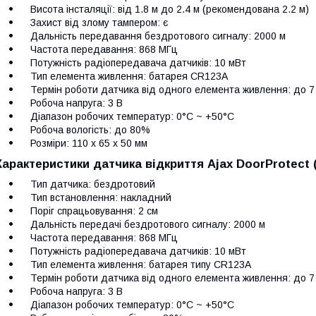
Висота інсталяції: від 1.8 м до 2.4 м (рекомендована 2.2 м)
Захист від злому тампером: є
Дальність передавання бездротового сигналу: 2000 м
Частота передавання: 868 МГц
Потужність радіопередавача датчиків: 10 мВт
Тип елемента живлення: батарея CR123A
Термін роботи датчика від одного елемента живлення: до 7 
Робоча напруга: 3 В
Діапазон робочих температур: 0°C ~ +50°C
Робоча вологість: до 80%
Розміри: 110 х 65 x 50 мм
Характеристики датчика відкриття Ajax DoorProtect (
Тип датчика: бездротовий
Тип встановлення: накладний
Поріг спрацьовування: 2 см
Дальність передачі бездротового сигналу: 2000 м
Частота передавання: 868 МГц
Потужність радіопередавача датчиків: 10 мВт
Тип елемента живлення: батарея типу CR123A
Термін роботи датчика від одного елемента живлення: до 7 
Робоча напруга: 3 В
Діапазон робочих температур: 0°С ~ +50°С