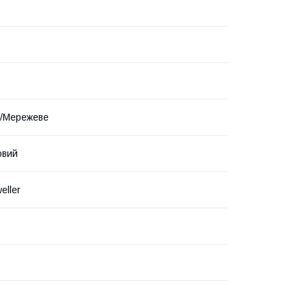
е/Мережеве
овий
eller