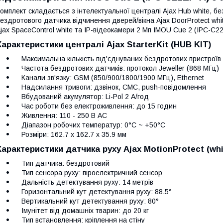
омплект складається з інтелектуальної централі Ajax Hub white, бе
ездротового датчика відчинення дверей/вікна Ajax DoorProtect w
jax SpaceControl white та IP-відеокамери 2 Мп IMOU Cue 2 (IPC-C22
Характеристики централі Ajax StarterKit (HUB KIT)
Максимальна кількість під'єднуваних бездротових пристроїв (д
Частота бездротових датчиків: протокол Jeweller (868 МГц)
Канали зв'язку: GSM (850/900/1800/1900 МГц), Ethernet
Надсилання тривоги: дзвінок, СМС, push-повідомлення
Вбудований акумулятор: Li-Pol 2 А/год
Час роботи без електроживлення: до 15 годин
Живлення: 110 - 250 В AC
Діапазон робочих температур: 0°С ~ +50°С
Розміри: 162.7 x 162.7 x 35.9 мм
Характеристики датчика руху Ajax MotionProtect (whi
Тип датчика: бездротовий
Тип сенсора руху: піроелектричний сенсор
Дальність детектування руху: 14 метрів
Горизонтальний кут детектування руху: 88.5°
Вертикальний кут детектування руху: 80°
Імунітет від домашніх тварин: до 20 кг
Тип встановлення: кріплення на стіну