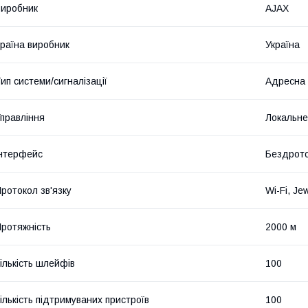
иробник
AJAX
раїна виробник
Україна
ип системи/сигналізації
Адресна
правління
Локальн
нтерфейс
Бездрот
ротокол зв'язку
Wi-Fi, Jew
ротяжність
2000 м
ількість шлейфів
100
ількість підтримуваних пристроїв
100