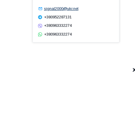
signal2000@ukr.net
+380952287131
+380963332274
+380963332274