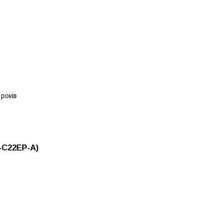
років
-C22EP-A)