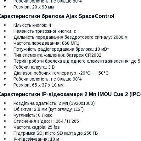
Робоча вологість: не більше 80%
Розміри: 20 х 90 мм
Характеристики брелока Ajax SpaceControl
Кількість кнопок: 4
Наявність тривожної кнопки: є
Дальність передавання бездротового сигналу: 2000 м
Частота передавання: 868 МГц
Потужність радіопередавача брелока: 10 мВт
Тип елемента живлення: батарея CR2032
Термін роботи брелока від одного елемента живлення: до 5 
Робоча напруга: 3 В
Діапазон робочих температур: -20°С ~ +50°С
Робоча вологість: не більше 90%
Розміри: 65 х 37 х 10 мм
Характеристики IP-відеокамери 2 Мп IMOU Cue 2 (IPC
Роздільна здатність: 2 Мп (1920x1080)
Об'єктив: 2.8 мм (кут огляду 112˚)
Чутливість: 0 Люкс
Стиснення відео: H.264 / H.265
Частота кадрів: 25 fps
Підтримка SD: micro SD карта до 256 ГБ
ІЧ-підсвічування: 10 м