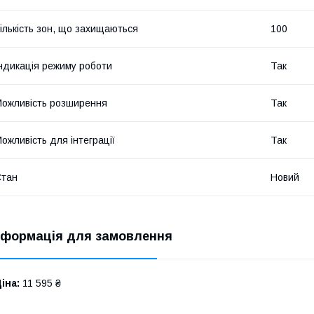
ількість зон, що захищаються
100
ндикація режиму роботи
Так
ожливість розширення
Так
ожливість для інтеграції
Так
Стан
Новий
нформація для замовлення
іна:
11 595 ₴