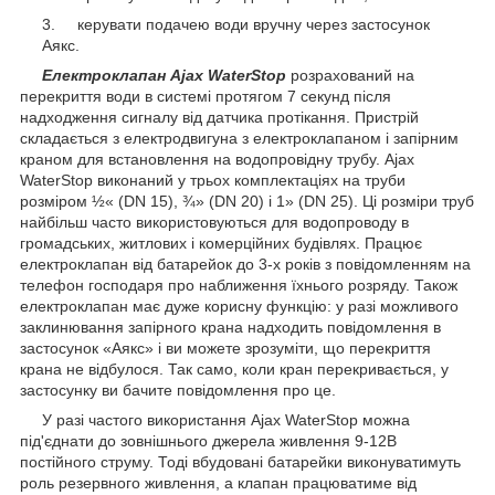
керувати подачею води вручну через застосунок
Аякс.
Електроклапан Ajax WaterStop
розрахований на
перекриття води в системі протягом 7 секунд після
надходження сигналу від датчика протікання. Пристрій
складається з електродвигуна з електроклапаном і запірним
краном для встановлення на водопровідну трубу. Ajax
WaterStop виконаний у трьох комплектаціях на труби
розміром ½« (DN 15), ¾» (DN 20) і 1» (DN 25). Ці розміри труб
найбільш часто використовуються для водопроводу в
громадських, житлових і комерційних будівлях. Працює
електроклапан від батарейок до 3-х років з повідомленням на
телефон господаря про наближення їхнього розряду. Також
електроклапан має дуже корисну функцію: у разі можливого
заклинювання запірного крана надходить повідомлення в
застосунок «Аякс» і ви можете зрозуміти, що перекриття
крана не відбулося. Так само, коли кран перекривається, у
застосунку ви бачите повідомлення про це.
У разі частого використання Ajax WaterStop можна
під'єднати до зовнішнього джерела живлення 9-12В
постійного струму. Тоді вбудовані батарейки виконуватимуть
роль резервного живлення, а клапан працюватиме від