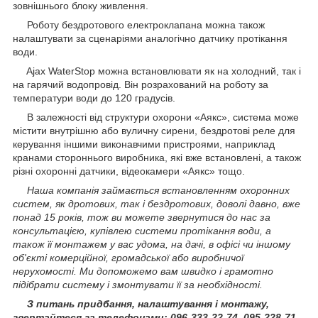
зовнішнього блоку живлення.
Роботу бездротового електроклапана можна також
налаштувати за сценаріями аналогічно датчику протікання
води.
Ajax WaterStop можна встановлювати як на холодний, так і
на гарячий водопровід. Він розрахований на роботу за
температури води до 120 градусів.
В залежності від структури охорони «Аякс», система може
містити внутрішню або вуличну сирени, бездротові реле для
керування іншими виконавчими пристроями, наприклад
кранами стороннього виробника, які вже встановлені, а також
різні охоронні датчики, відеокамери «Аякс» тощо.
Наша компанія займається встановленням охоронних
систем, як дротових, так і бездротових, доволі давно, вже
понад 15 років, тож ви можете звернутися до нас за
консультацією, купівлею системи протікання води, а
також її монтажем у вас удома, на дачі, в офісі чи іншому
об'єкті комерційної, громадської або виробничої
нерухомості. Ми допоможемо вам швидко і грамотно
підібрати систему і змонтувати її за необхідності.
З питань придбання, налаштування і монтажу,
звертайтеся за телефонами: 096-333-22-74, 095-228-71-