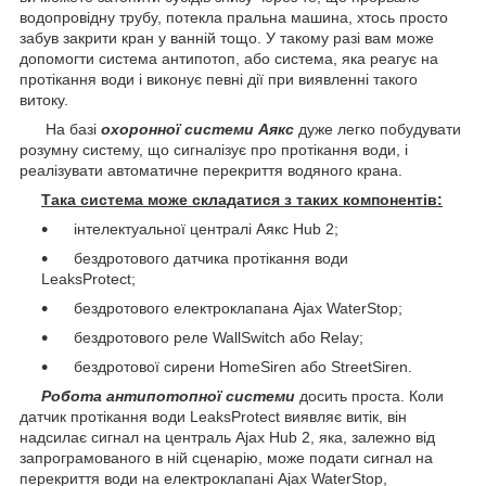
водопровідну трубу, потекла пральна машина, хтось просто
забув закрити кран у ванній тощо. У такому разі вам може
допомогти система антипотоп, або система, яка реагує на
протікання води і виконує певні дії при виявленні такого
витоку.
На базі
охоронної системи Аякс
дуже легко побудувати
розумну систему, що сигналізує про протікання води, і
реалізувати автоматичне перекриття водяного крана.
Така система може складатися з таких компонентів:
інтелектуальної централі Аякс Hub 2;
бездротового датчика протікання води
LeaksProtect;
бездротового електроклапана Ajax WaterStop;
бездротового реле WallSwitch або Relay;
бездротової сирени HomeSiren або StreetSiren.
Робота антипотопної системи
досить проста. Коли
датчик протікання води LeaksProtect виявляє витік, він
надсилає сигнал на централь Ajax Hub 2, яка, залежно від
запрограмованого в ній сценарію, може подати сигнал на
перекриття води на електроклапані Ajax WaterStop,