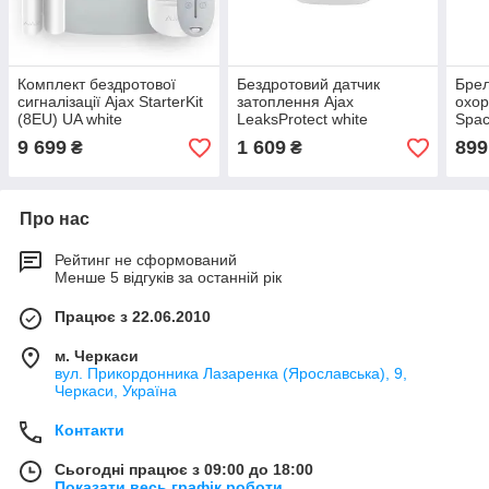
Комплект бездротової
Бездротовий датчик
Брел
сигналізації Ajax StarterKit
затоплення Ajax
охор
(8EU) UA white
LeaksProtect white
Spac
9 699
1 609
899
₴
₴
Про нас
Рейтинг не сформований
Менше 5 відгуків за останній рік
Працює з 22.06.2010
м. Черкаси
вул. Прикордонника Лазаренка (Ярославська), 9,
Черкаси, Україна
Контакти
Сьогодні працює з 09:00 до 18:00
Показати весь графік роботи