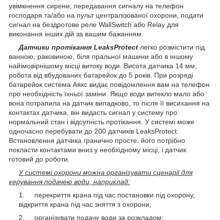
увімкнення сирени, передавання сигналу на телефон
господаря та/або на пульт централізованої охорони, подати
сигнал на бездротове реле WallSwitch або Relay для
виконання інших дій за вашим бажанням.
Датчики протікання LeaksProtect
легко розмістити під
ванною, раковиною, біля пральної машини або в іншому
найімовірнішому місці витоку води. Висота датчика 14 мм,
робота від вбудованих батарейок до 5 років. При розряді
батарейок система Аякс видає повідомлення вам на телефон
про необхідність їхньої заміни. Якщо води витекло мало або
вона потрапила на датчик випадково, то після її висихання на
контактах датчика, він видасть сигнал у систему про
нормальний стан і відсутність протікання. У системі може
одночасно перебувати до 200 датчиків LeaksProtect.
Встановлення датчика гранично просте: його потрібно
покласти контактами вниз у необхідному місці, і датчик
готовий до роботи.
У системі охорони можна організувати сценарії для
керування подачею води, наприклад:
перекриття крана під час постановки під охорону,
відкриття крана під час зняття з охорони;
організувати подачу води за розкладом;