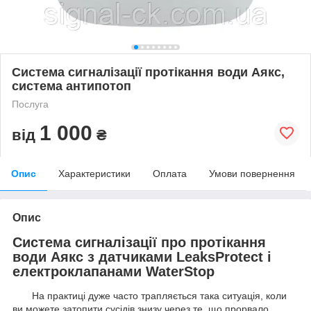
Система сигналізації протікання води Аякс,
система антипотоп
Послуга
1 000
від
₴
Опис
Характеристики
Оплата
Умови повернення
Опис
Система сигналізації про протікання
води Аякс з датчиками LeaksProtect і
електроклапанами WaterStop
На практиці дуже часто трапляється така ситуація, коли
ви можете затопити сусідів знизу через те, що прорвало