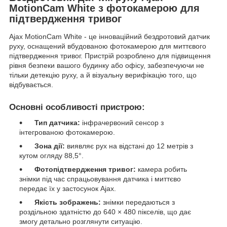
MotionCam White з фотокамерою для
підтвердження тривог
Ajax MotionCam White - це інноваційний бездротовий датчик
руху, оснащений вбудованою фотокамерою для миттєвого
підтвердження тривог. Пристрій розроблено для підвищення
рівня безпеки вашого будинку або офісу, забезпечуючи не
тільки детекцію руху, а й візуальну верифікацію того, що
відбувається.
Основні особливості пристрою:
Тип датчика:
інфрачервоний сенсор з
інтегрованою фотокамерою.
Зона дії:
виявляє рух на відстані до 12 метрів з
кутом огляду 88,5°.
Фотопідтвердження тривог:
камера робить
знімки під час спрацьовування датчика і миттєво
передає їх у застосунок Ajax.
Якість зображень:
знімки передаються з
роздільною здатністю до 640 × 480 пікселів, що дає
змогу детально розглянути ситуацію.