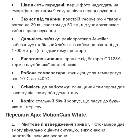
Швидкість передачі:
перші фото надходять на
смартфон протягом 9 секунд після спрацьовування.
Захист від тварин:
пристрій ігнорує рухи тварин
вагою до 20 кг і зростом до 50 см, що унеможливлює
хибні спрацьовування.
Дальність зв'язку:
радіопротокол Jeweller
забезпечує стабільний зв'язок із хабом на відстані до
1700 метрів (на відкритому просторі).
Енергоспоживання:
працює від батареї CR123A,
термін служби якої сягає 4 років.
Робоча температура:
функціонує за температур
від -10°C до +40°C.
Стійкість до саботажу:
оснащений тампером для
захисту від злому або демонтажу.
Колір:
стильний білий корпус, що пасує до будь-
якого інтер'єру.
Переваги Ajax MotionCam White:
Миттєве підтвердження тривог.
Фотокамера дає
змогу візуально оцінити ситуацію, виключаючи
непотрібні виклики охорони.