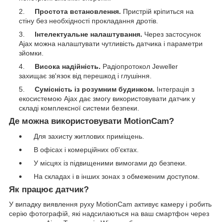
Простота встановлення.
Пристрій кріпиться на
стіну без необхідності прокладання дротів.
Інтелектуальне налаштування.
Через застосунок
Ajax можна налаштувати чутливість датчика і параметри
зйомки.
Висока надійність.
Радіопротокол Jeweller
захищає зв'язок від перешкод і глушіння.
Сумісність із розумним будинком.
Інтеграція з
екосистемою Ajax дає змогу використовувати датчик у
складі комплексної системи безпеки.
Де можна використовувати MotionCam?
Для захисту житлових приміщень.
В офісах і комерційних об'єктах.
У місцях із підвищеними вимогами до безпеки.
На складах і в інших зонах з обмеженим доступом.
Як працює датчик?
У випадку виявлення руху MotionCam активує камеру і робить
серію фотографій, які надсилаються на ваш смартфон через