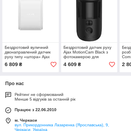
Бездротовий вуличний
Бездротовий датчик руху
Безд
двонаправлений датчик
Ajax MotionCam Black з
розб
руху типу «штора» Ajax
фотокамерою для
Comb
DualCurtain Outdoor White
підтвердження тривог
Whit
6 809
4 609
2 8
₴
₴
Про нас
Рейтинг не сформований
Менше 5 відгуків за останній рік
Працює з 22.06.2010
м. Черкаси
вул. Прикордонника Лазаренка (Ярославська), 9,
Черкаси, Україна