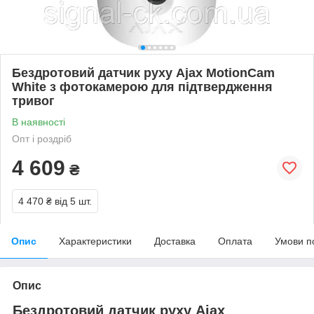
Бездротовий датчик руху Ajax MotionCam
White з фотокамерою для підтвердження
тривог
В наявності
Опт і роздріб
4 609
₴
4 470 ₴
від 5 шт.
Опис
Характеристики
Доставка
Оплата
Умови п
Опис
Бездротовий датчик руху Ajax