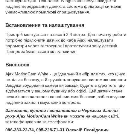
застосунок Ajax. Технологія Wings забезпечує швидке та
надійне передавання даних, а система фільтрації сигналів
унеможливлює помилкові спрацьовування.
Встановлення та налаштування
Пристрій монтується на висоті 2,4 метра. Для початку роботи
потрібно підключити датчик до хаба Ajax, налаштувати
параметри через застосунок і протестувати зону детекції.
Процес займає всього кілька хвилин.
Висновок
Ajax MotionCam White - це ідеальний вибір для тих, хто цінує
не тільки безпеку, а й зручність керування системою охорони.
Завдяки вбудованій камері ви завжди будете в курсі того, що
відбувається у вашому будинку або офісі. Цей датчик стане
незамінною частиною вашої системи безпеки, забезпечуючи
надійний захист і візуальний контроль.
Замовити, купити і встановити в Черкасах датчик
руху Ajax MotionCam White
ви можете на нашому сайті,
зателефонувавши за телефонами:
096-333-22-74, 095-228-71-31 Олексій Леонідович