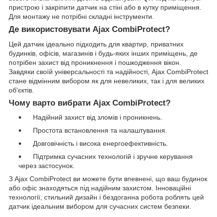
пристрою і закріпити датчик на стіні або в кутку приміщення.
Для монтажу не потрібні складні інструменти.
Де використовувати Ajax CombiProtect?
Цей датчик ідеально підходить для квартир, приватних
будинків, офісів, магазинів і будь-яких інших приміщень, де
потрібен захист від проникнення і пошкодження вікон.
Завдяки своїй універсальності та надійності, Ajax CombiProtect
стане відмінним вибором як для невеликих, так і для великих
об'єктів.
Чому варто вибрати Ajax CombiProtect?
Надійний захист від зломів і проникнень.
Простота встановлення та налаштування.
Довговічність і висока енергоефективність.
Підтримка сучасних технологій і зручне керування
через застосунок.
З Ajax CombiProtect ви можете бути впевнені, що ваш будинок
або офіс знаходяться під надійним захистом. Інноваційні
технології, стильний дизайн і бездоганна робота роблять цей
датчик ідеальним вибором для сучасних систем безпеки.