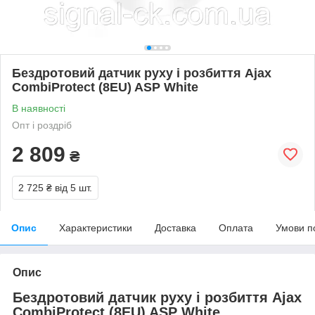
Бездротовий датчик руху і розбиття Ajax
CombiProtect (8EU) ASP White
В наявності
Опт і роздріб
2 809
₴
2 725 ₴
від 5 шт.
Опис
Характеристики
Доставка
Оплата
Умови п
Опис
Бездротовий датчик руху і розбиття Ajax
CombiProtect (8EU) ASP White