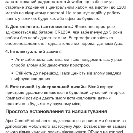
запатентований радіопротокол Jeweller, що забезпечує
стабільне з'єднання з центральним хабом на відстані до 1200
метрів на відкритому просторі. Це гарантує надійну роботу
навіть у великих будинках або офісних будівлях.
3. Довговічність і автономність:
Живлення пристрою
здійснюється від батареї CR123A, яка забезпечує до 5 років
роботи без необхідності заміни. Енергоефективність та
енергонезалежність - одна з головних переваг датчиків Ajax.
4. Інтелектуальний захист:
Антисаботажна система миттєво повідомить вас у разі
спроби злому або демонтажу пристрою.
Стійкість до перешкод і захищеність від злому завдяки
шифруванню даних.
5. Естетичний і універсальний дизайн:
Білий корпус
пристрою ідеально впишеться в будь-який сучасний інтер'єр.
Компактні розміри дають змогу встановлювати датчик
практично в будь-якому зручному місці.
Простота встановлення та налаштування
Ajax CombiProtect легко підключається до системи безпеки за
допомогою мобільного застосунку Ajax. Встановлення займає
всього кілька хвилин: досить відсканувати QR-код на корпусі