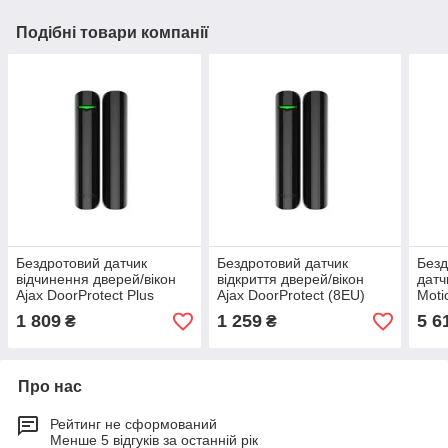
Подібні товари компанії
Бездротовий датчик
Бездротовий датчик
Безд
відчинення дверей/вікон
відкриття дверей/вікон
датч
Ajax DoorProtect Plus
Ajax DoorProtect (8EU)
Moti
(8EU) ASP black з
ASP Black
whit
1 809
1 259
5 6
₴
₴
сенсором удару та нахилу
Про нас
Рейтинг не сформований
Менше 5 відгуків за останній рік