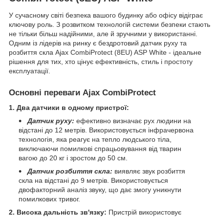
У сучасному світі безпека вашого будинку або офісу відіграє
ключову роль. З розвитком технологій системи безпеки стають
не тільки більш надійними, але й зручними у використанні.
Одним із лідерів на ринку є бездротовий датчик руху та
розбиття скла Ajax CombiProtect (8EU) ASP White - ідеальне
рішення для тих, хто цінує ефективність, стиль і простоту
експлуатації.
Основні переваги Ajax CombiProtect
1. Два датчики в одному пристрої:
Датчик руху:
ефективно визначає рух людини на
відстані до 12 метрів. Використовується інфрачервона
технологія, яка реагує на тепло людського тіла,
виключаючи помилкові спрацьовування від тварин
вагою до 20 кг і зростом до 50 см.
Датчик розбиття скла:
виявляє звук розбиття
скла на відстані до 9 метрів. Використовується
двофакторний аналіз звуку, що дає змогу уникнути
помилкових тривог.
2. Висока дальність зв'язку:
Пристрій використовує