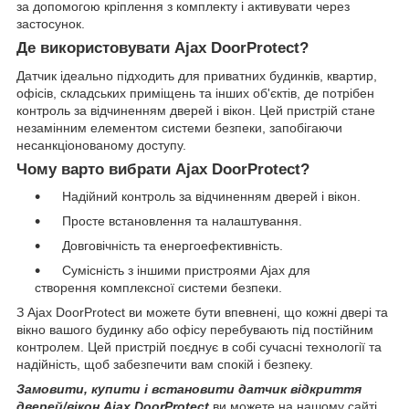
за допомогою кріплення з комплекту і активувати через
застосунок.
Де використовувати Ajax DoorProtect?
Датчик ідеально підходить для приватних будинків, квартир,
офісів, складських приміщень та інших об'єктів, де потрібен
контроль за відчиненням дверей і вікон. Цей пристрій стане
незамінним елементом системи безпеки, запобігаючи
несанкціонованому доступу.
Чому варто вибрати Ajax DoorProtect?
Надійний контроль за відчиненням дверей і вікон.
Просте встановлення та налаштування.
Довговічність та енергоефективність.
Сумісність з іншими пристроями Ajax для
створення комплексної системи безпеки.
З Ajax DoorProtect ви можете бути впевнені, що кожні двері та
вікно вашого будинку або офісу перебувають під постійним
контролем. Цей пристрій поєднує в собі сучасні технології та
надійність, щоб забезпечити вам спокій і безпеку.
Замовити, купити і встановити датчик відкриття
дверей/вікон Ajax DoorProtect
ви можете на нашому сайті,