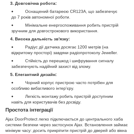
3. Довговічна робота:
Оснащений батареєю CR123A, що забезпечує
до 7 років автономної роботи.
Мінімальне енергоспоживання робить пристрій
зручним для довгострокового використання.
4. Висока дальність зв'язку:
Радіус дії датчика досягає 1200 метрів (на
відкритому просторі) завдяки радіопротоколу Jeweller.
Стійкість до перешкод і шифрування сигналу
забезпечують надійний захист від злому.
5. Елегантний дизайн:
Чорний корпус пристрою часто потрібен для
особливо вибагливого інтер'єру.
Легкість монтажу робить пристрій доступним
навіть для користувачів без досвіду.
Простота інтеграції
Ajax DoorProtect легко підключається до центрального хаба
системи безпеки через застосунок Ajax. Встановлення займає
мінімум часу: досить прикріпити пристрій до дверей або вікна