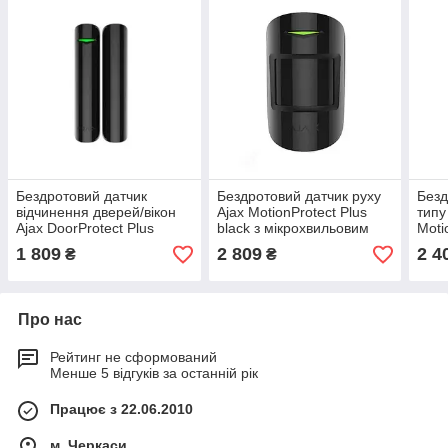
Бездротовий датчик
Бездротовий датчик руху
Безд
відчинення дверей/вікон
Ajax MotionProtect Plus
типу
Ajax DoorProtect Plus
black з мікрохвильовим
Moti
(8EU) ASP black з
сенсором
1 809
2 809
2 4
₴
₴
сенсором удару та нахилу
Про нас
Рейтинг не сформований
Менше 5 відгуків за останній рік
Працює з 22.06.2010
м. Черкаси