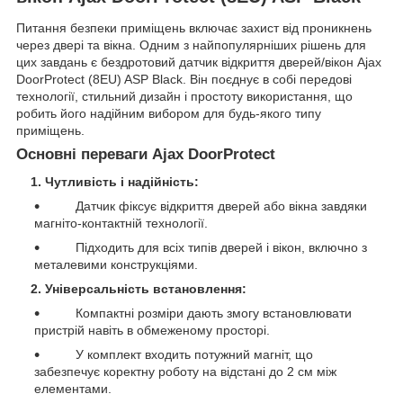
Питання безпеки приміщень включає захист від проникнень
через двері та вікна. Одним з найпопулярніших рішень для
цих завдань є бездротовий датчик відкриття дверей/вікон Ajax
DoorProtect (8EU) ASP Black. Він поєднує в собі передові
технології, стильний дизайн і простоту використання, що
робить його надійним вибором для будь-якого типу
приміщень.
Основні переваги Ajax DoorProtect
1. Чутливість і надійність:
Датчик фіксує відкриття дверей або вікна завдяки
магніто-контактній технології.
Підходить для всіх типів дверей і вікон, включно з
металевими конструкціями.
2. Універсальність встановлення:
Компактні розміри дають змогу встановлювати
пристрій навіть в обмеженому просторі.
У комплект входить потужний магніт, що
забезпечує коректну роботу на відстані до 2 см між
елементами.