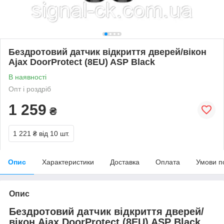
Бездротовий датчик відкриття дверей/вікон
Ajax DoorProtect (8EU) ASP Black
В наявності
Опт і роздріб
1 259
₴
1 221 ₴
від 10 шт.
Опис
Характеристики
Доставка
Оплата
Умови п
Опис
Бездротовий датчик відкриття дверей/
вікон Ajax DoorProtect (8EU) ASP Black