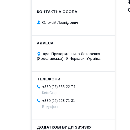
ф
Олексій Леонідович
вул. Прикордонника Лазаренка
(Ярославська), 9, Черкаси, Україна
+380 (96) 333-22-74
КиївСтар
+380 (95) 228-71-31
Водафон