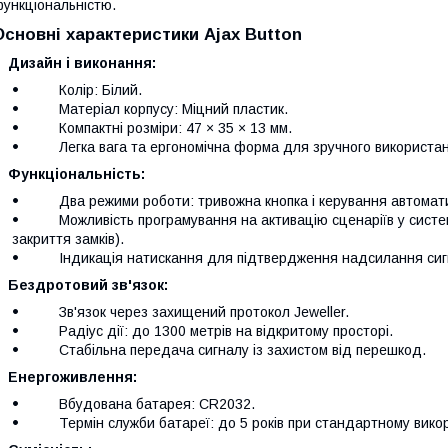
ункціональністю.
Основні характеристики Ajax Button
Дизайн і виконання:
Колір: Білий.
Матеріал корпусу: Міцний пластик.
Компактні розміри: 47 × 35 × 13 мм.
Легка вага та ергономічна форма для зручного використан
Функціональність:
Два режими роботи: тривожна кнопка і керування автомат
Можливість програмування на активацію сценаріїв у системі 
закриття замків).
Індикація натискання для підтвердження надсилання сиг
Бездротовий зв'язок:
Зв'язок через захищений протокол Jeweller.
Радіус дії: до 1300 метрів на відкритому просторі.
Стабільна передача сигналу із захистом від перешкод.
Енергоживлення:
Вбудована батарея: CR2032.
Термін служби батареї: до 5 років при стандартному викор