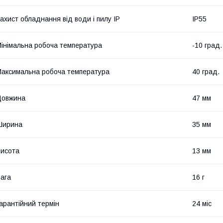
ахист обладнання від води і пилу IP
IP55
інімальна робоча температура
-10 град.
аксимальна робоча температура
40 град.
Довжина
47 мм
Ширина
35 мм
исота
13 мм
ага
16 г
арантійний термін
24 міс