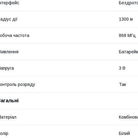
нтерфейс
Бездрот
адіус дії
1300 м
обоча частота
868 МГц
Живлення
Батарейк
апруга
3 В
онтроль розряду
Так
Загальні
атеріал
Комбінов
олір
Білий