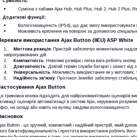
Сумісність:
Сумісна з хабами Ajax Hub, Hub Plus, Hub 2, Hub 2 Plus, R
Додаткові функції:
Вологозахищеність (IP54), що дає змогу використовувати прис
Можливість кріплення на поверхні за допомогою спеціальног
Переваги використання Ajax Button (8EU) ASP White
Миттєва реакція
: Пристрій забезпечує моментальне надси
запрограмованих дій.
Компактність
: Невеликі розміри і легка вага роблять кнопк
Довговічність
: Довгий термін служби батареї і захист від з
Універсальність
: Можливість використання як у житлових, т
Надійність зв'язку
: Протокол Jeweller забезпечує стабільн
Застосування Ajax Button
я тривожна кнопка підходить для найрізноманітніших сценаріїв ви
ктивації сценаріїв автоматизації в системі Ajax, керування розумн
фісі, на складі або навіть на вулиці завдяки вологозахищеності.
Висновок
jax Button - це зручний, компактний і надійний пристрій, який допо
ого багатофункціональність і простота використання роблять його
авжди будете впевнені в тому, що зможете викликати допомогу або