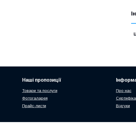
І
Ц
Наші пропозиції
Інформа
Товари та послуги
Про нас
Фотогаларея
Сертифікат
Прайс-листи
Відгуки