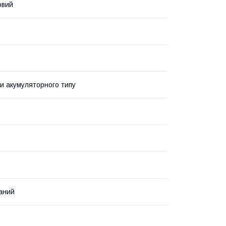
овий
и акумуляторного типу
аний