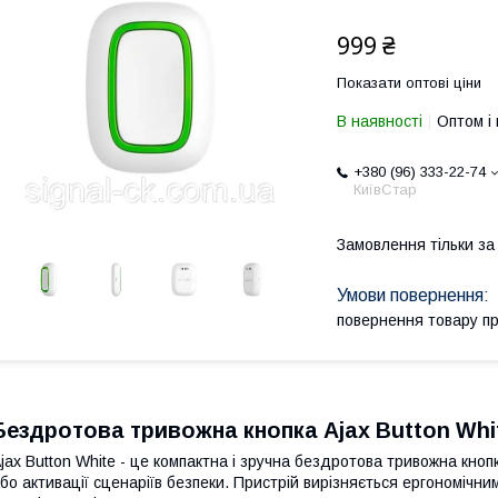
999 ₴
Показати оптові ціни
В наявності
Оптом і 
+380 (96) 333-22-74
КиївСтар
Замовлення тільки з
повернення товару п
Бездротова тривожна кнопка Ajax Button Whit
jax Button White - це компактна і зручна бездротова тривожна кно
бо активації сценаріїв безпеки. Пристрій вирізняється ергономічни