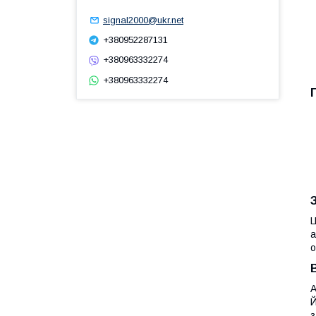
signal2000@ukr.net
+380952287131
+380963332274
+380963332274
Ц
а
о
A
Й
з