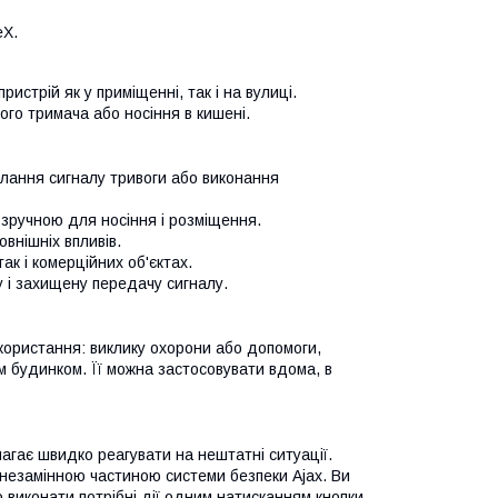
eX.
трій як у приміщенні, так і на вулиці.
о тримача або носіння в кишені.
лання сигналу тривоги або виконання
у зручною для носіння і розміщення.
овнішніх впливів.
ак і комерційних об'єктах.
у і захищену передачу сигналу.
користання: виклику охорони або допомоги,
им будинком. Її можна застосовувати вдома, в
магає швидко реагувати на нештатні ситуації.
 незамінною частиною системи безпеки Ajax. Ви
 виконати потрібні дії одним натисканням кнопки.