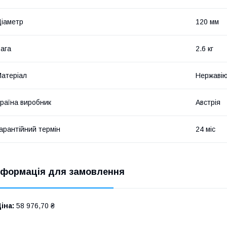
іаметр
120 мм
ага
2.6 кг
атеріал
Нержавію
раїна виробник
Австрія
арантійний термін
24 міс
нформація для замовлення
іна:
58 976,70 ₴