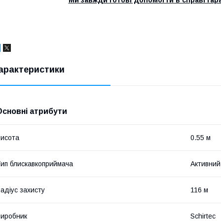
Ми завжди готові допомогти в справі гар
арактеристики
Основні атрибути
исота
0.55 м
ип блискавкоприймача
Активний
адіус захисту
116 м
иробник
Schirtec