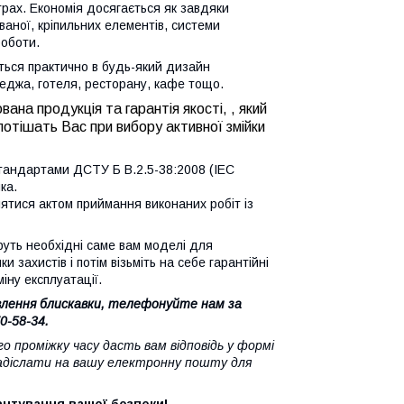
трах. Економія досягається як завдяки
ваної, кріпильних елементів, системи
роботи.
ться практично в будь-який дизайн
отеджа, готеля, ресторану, кафе тощо.
на продукція та гарантія якості, , який
отішать Вас при вибору активної змійки
тандартами ДСTУ Б В.2.5-38:2008 (IEC
ка.
ятися актом приймання виконаних робіт із
руть необхідні саме вам моделі для
 захистів і потім візьміть на себе гарантійні
іну експлуатації.
влення блискавки, телефонуйте нам за
0-58-34.
 проміжку часу дасть вам відповідь у формі
надіслати на вашу електронну пошту для