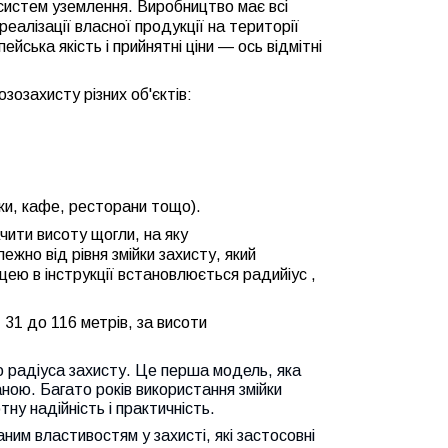
 систем уземлення. Виробництво має всі
реалізації власної продукції на території
ська якість і прийнятні ціни — ось відмітні
зозахисту різних об'єктів:
нки, кафе, ресторани тощо).
чити висоту щогли, на яку
ежно від рівня змійки захисту, який
цею в інструкції встановлюється радий
іус ,
31 до 116 метрів, за висоти
о радіуса захисту. Це перша модель, яка
ною. Багато років використання змійки
у надійність і практичність.
ним властивостям у захисті, які застосовні