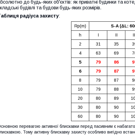
бсолютно до будь-яких об'єктів: як приватні будинки та котед
кладські будівлі та будови будь-яких розмірів.
Таблиця радіуса захисту
:
Rp(m)
S-A (ΔL: 6
h
I
II
II
2
31
35
3
4
63
69
7
5
79
86
9
6
79
87
9
8
79
87
9
10
79
88
9
20
80
89
1
30
80
90
1
60
80
90
1
сновною перевагою активної блискавки перед пасивним є набагат
лискавкою. Тому активну блискавку захисту особливо вигідно вста