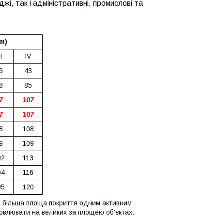
жі, так і адміністративні, промислові та
0m)
I
IV
9
43
8
85
7
107
7
107
8
108
9
109
02
113
04
116
05
120
о більша площа покриття одним активним
новлювати на великих за площею об'єктах: