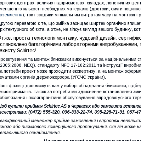
оргових центрах, великих підприємствах, складах, логістичних цен
меншенню кількості необхідних матеріалів (дротоки, смуги поцинко
аземлення
), так і завдяки мінімальним витратам часу на монтажні 
ругою перевагою є те, що змійка захищає Ширтек органічно впише
рхітектурного об'єкта, а отже, не зіпсує вигляд вашого будинку, к
тже, проста технологія монтажу, чудовий дизайн, сертифікова
становлено багаторічними лабораторними випробуваннями, п
ахисту Schirtec!
роектування та монтаж блискавки виконується за національними с
2305:2006, NEQ), стандарту NFC 17-102:2011 та інструкції виробни
а потреби проєкт може проходити експертизу, а на монтаж оформл
ечатками органів держпожерзора (УГСЧС України).
аші фахівці допоможуть вам у виборі обладнання блискавки, підбе
мійокприймачів. Також за потреби ми здійсненне встановлення змійки
обов'язання і післягарантійне обслуговування впродовж усього терм
об купити приймач Schirtec AS в Черкасах або замовити встано
елефонами: (0472) 555-320, 096-333-22-74, 095-228-71-31, 067-47
валіфікований менеджер прийме замовлення і впродовж невеликого
сного або письмового комерційного пропонування, яке він може 
етальнішого ознайомлення.