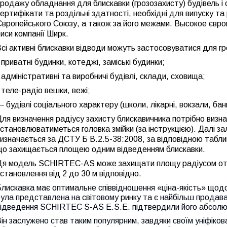
родажу обладнання для блискавки (грозозахисту) будівель і
ертифікати та роздільні здатності, необхідні для випуску та 
вропейського Союзу, а також за його межами. Высокое європей
иси компанії Ширк.
сі активні блискавки відводи можуть застосовуватися для гро
 приватні будинки, котеджі, заміські будинки;
 адміністративні та виробничі будівлі, склади, сховища;
 теле-радіо вешки, вежі;
 будівлі соціального характеру (школи, лікарні, вокзали, ба
ля визначення радіусу захисту блискавичника потрібно визна
становлюватиметься головка змійки (за інструкцією). Далі зал
визначається за
ДСTУ Б В.2.5-38:2008, за відповідною табли
що захищається площею одним відведенням блискавки.
Ця модель
SCHIRTEC-AS може
захищати площу радіусом от 
становлення від 2 до 30 м відповідно.
лискавка має оптимальне співвідношення «ціна-якість» щод
ула представлена на світовому ринку та є найбільш продава
ідведення SCHIRTEC S-AS E.S.E. підтвердили його абсолютн
ін заслужено став таким популярним, завдяки своїм уніфікова