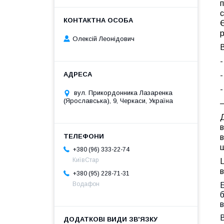
п
с
Є
р
Олексій Леонідович
В
-
-
-
вул. Прикордонника Лазаренка
(Ярославська), 9, Черкаси, Україна
—
Д
в
+380 (96) 333-22-74
КиївСтар
в
+380 (95) 228-71-31
Водафон
Б
б
в
В