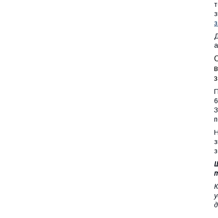
т
з
з
Д
а
О
в
з
П
6
З
п
Н
з
з
Щ
т
К
у
д