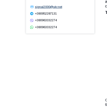
а
с
signal2000@ukr.net
+380952287131
+380963332274
+380963332274
О
б