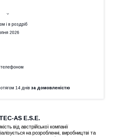
ом і в роздріб
рпня 2026
а телефоном
ротягом 14 днів
за домовленістю
TEC-AS E.S.E.
сть від австрійської компанії
іалізується на розробленні, виробництві та