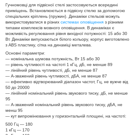
Гучномовці для підвісної стелі застосовуються всередині
приміщень. Встановлюються в підвісну стелю за допомогою
спеціальних кріплень (пружин). Динаміки стельові можуть
використовуватися в різних
системах оповіщення
з різними
типами комплексів мовного оповіщення. В динаміках є
можливість регулювання рівня вихідної потужності: 15 або 30
Вт. Динаміки випускаються білого кольору, корпус виготовлено
з ABS пластику, сітка на динаміці металева.
Основні параметри:
— номінальна шумова потужність, Вт 15 або 30
— рівень чутливості на частоті 1 кГц, дБ, не менше 89
— лінійний рівень чутливості, дБ, не менше 87
— А-зважений рівень чутливості, дБА, не менше 87
— ефективно відтворюваний діапазон частот, Гц, не вужче від
50 до 20000
— лінійний номінальний рівень звукового тиску, дБ, не менше
95
— А-зважений номінальний рівень звукового тиску, дБА, не
менш 95
— кут випромінювання у горизонтальній площині, на частоті:
500 Гц — 180
1 кГц — 170