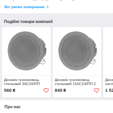
Всі умови повернення
Подібні товари компанії
Динамік гучномовець
Динамік гучномовець
Дина
стельовий 3АС100ПП
стельовий 15АС100ПП-2
нас
560
840
1 5
₴
₴
Про нас