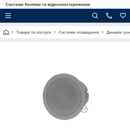
Системи безпеки та відеоспостереження
Товари та послуги
Системи оповіщення
Динамік гу