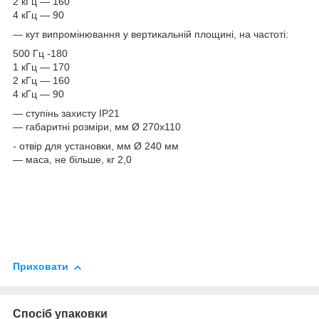
2 кГц — 160
4 кГц — 90
— кут випромінювання у вертикальній площині, на частоті:
500 Гц -180
1 кГц — 170
2 кГц — 160
4 кГц — 90
— ступінь захисту ІР21
— габаритні розміри, мм Ø 270х110
- отвір для установки, мм Ø 240 мм
— маса, не більше, кг 2,0
Приховати
Спосіб упаковки