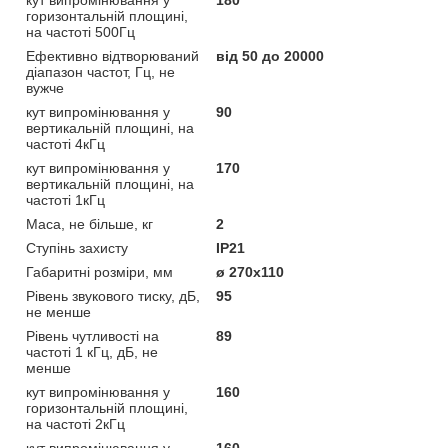
горизонтальній площині,
на частоті 500Гц
Ефективно відтворюваний
від 50 до 20000
діапазон частот, Гц, не
вужче
кут випромінювання у
90
вертикальній площині, на
частоті 4кГц
кут випромінювання у
170
вертикальній площині, на
частоті 1кГц
Маса, не більше, кг
2
Ступінь захисту
ІР21
Габаритні розміри, мм
ø 270х110
Рівень звукового тиску, дБ,
95
не менше
Рівень чутливості на
89
частоті 1 кГц, дБ, не
менше
кут випромінювання у
160
горизонтальній площині,
на частоті 2кГц
кут випромінювання у
160