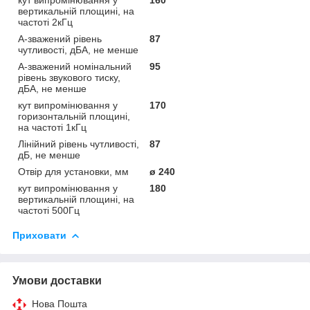
вертикальній площині, на
частоті 2кГц
А-зважений рівень
87
чутливості, дБА, не менше
А-зважений номінальний
95
рівень звукового тиску,
дБА, не менше
кут випромінювання у
170
горизонтальній площині,
на частоті 1кГц
Лінійний рівень чутливості,
87
дБ, не менше
Отвір для установки, мм
ø 240
кут випромінювання у
180
вертикальній площині, на
частоті 500Гц
Приховати
Умови доставки
Нова Пошта