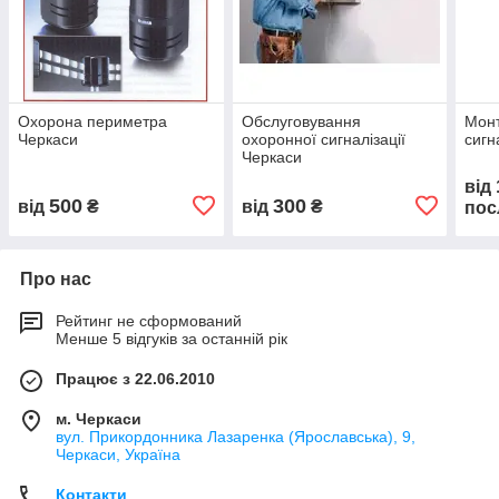
Охорона периметра
Обслуговування
Монт
Черкаси
охоронної сигналізації
сигн
Черкаси
від
500
300
від
₴
від
₴
пос
Про нас
Рейтинг не сформований
Менше 5 відгуків за останній рік
Працює з 22.06.2010
м. Черкаси
вул. Прикордонника Лазаренка (Ярославська), 9,
Черкаси, Україна
Контакти