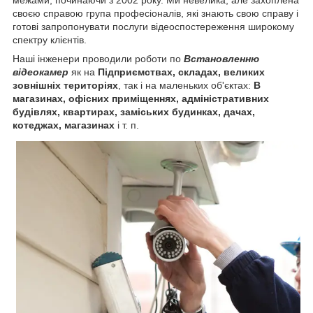
межами, починаючи з 2002 року. Ми невелика, але захоплена
своєю справою група професіоналів, які знають свою справу і
готові запропонувати послуги відеоспостереження широкому
спектру клієнтів.
Наші інженери проводили роботи по
Встановленню
відеокамер
як на
Підприємствах, складах, великих
зовнішніх територіях
, так і на маленьких об'єктах:
В
магазинах, офісних приміщеннях, адміністративних
будівлях, квартирах, заміських будинках, дачах,
котеджах, магазинах
і т. п.