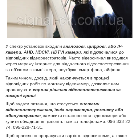
У спектр установок входили
аналогові, цифрові, або IP-
камери, AHD, HDCVI, HDTVI камери
, які підключалися до
відповідних відеореєстраторів. Часто відеосигнал виводився
через мережу інтернет для віддаленого відеоспостереження
за об'єктом з комп'ютера, ноутбука, смартфона, айфона.
Таким чином, досвід, який накопичується в процесі
відповідних робіт по монтажу відеокамер, дозволяє нам
пропонувати
хороші рішення відеоспостереження за
помірні гроші
.
Щоб задати питання, що стосується
системи
відеоспостереження, їхніх параметрів, ремонту або
обслуговування
, замовити встановлення відеокамери або
купити обладнання, дзвоніть нам за телефонами: 096-333-22-
74, 095-228-71-31.
Щоб правильно прорахувати вартість відеосистеми, а також