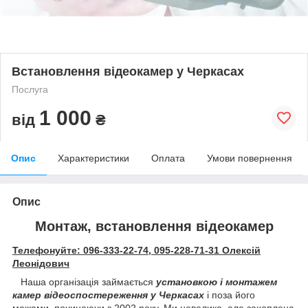
Встановлення відеокамер у Черкасах
Послуга
1 000
від
₴
Опис
Характеристики
Оплата
Умови повернення
Опис
Монтаж, встановлення відеокамер
Телефонуйте: 096-333-22-74, 095-228-71-31 Олексій
Леонідович
Наша організація займається
установкою і монтажем
камер відеоспостереження у Черкасах
і поза його