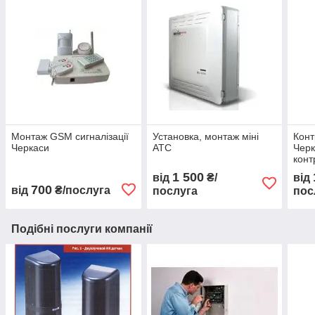
Монтаж GSM сигналізації
Установка, монтаж міні
Конт
Черкаси
АТС
Черк
конт
1 500
від
₴/
від
700
від
₴/послуга
послуга
пос
Подібні послуги компанії