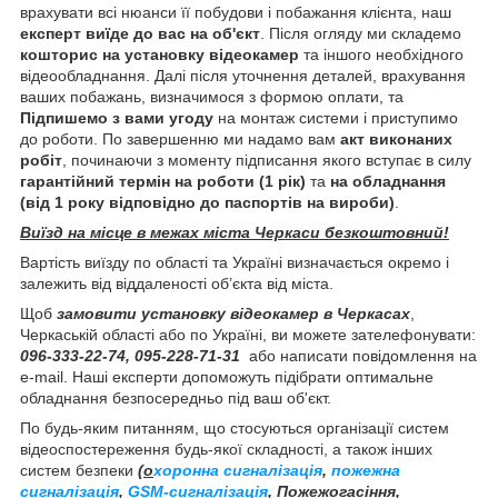
врахувати всі нюанси її побудови і побажання клієнта, наш
експерт виїде до вас на об'єкт
. Після огляду ми складемо
кошторис на установку відеокамер
та іншого необхідного
відеообладнання. Далі після уточнення деталей, врахування
ваших побажань, визначимося з формою оплати, та
Підпишемо з вами угоду
на монтаж системи і приступимо
до роботи. По завершенню ми надамо вам
акт виконаних
робіт
, починаючи з моменту підписання якого вступає в силу
гарантійний термін на роботи (1 рік)
та
на обладнання
(від 1 року відповідно до паспортів на вироби)
.
Виїзд на місце в межах міста Черкаси безкоштовний!
Вартість виїзду по області та Україні визначається окремо і
залежить від віддаленості об’єкта від міста.
Щоб
замовити установку відеокамер в Черкасах
,
Черкаській області або по Україні, ви можете зателефонувати:
096-333-22-74, 095-228-71-31
або написати повідомлення на
e-mail. Наші експерти допоможуть підібрати оптимальне
обладнання безпосередньо під ваш об'єкт.
По будь-яким питанням, що стосуються організації систем
відеоспостереження будь-якої складності, а також інших
систем безпеки
(о
хоронна сигналізація
,
пожежна
сигналізація
,
GSM-сигналізація
, Пожежогасіння,