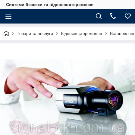
Системи безпеки та відеоспостереження
Товари та послуги
Відеоспостереження
Встановленн