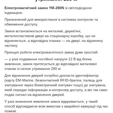
Електромагнітний замок YM-280N
зі світлодіодною
індикацією.
Призначений для використання в системах контролю та
обмеження доступу.
Замок встановлюється на металеві, дерев'яні,
металопластикові двері на стаціонарну коробку, що не
відчиняється, а відповідна планка — на двері, на відчиняну
частину.
Принцип роботи електромагнітного замка дуже простий:
— у разі подавання постійної напруги 12 В від блока
живлення, замок притягується до відповідної металевої
планки із силою утримання 280 кг.
Для відчинення дверей потрібно докласти ідентифікатор
(карту EM-Marine, безконтактний RFID-брелок, палець для
зчитування через біометричний зчитувач тощо) до зчитувача,
який передає інформацію в контролер доступу, а він так само
подає сигнал на відчиняння дверей.
У разі зникнення живлення замок відкривається, у такий
спосіб відповідаючи всім вимогам з аварійної евакуації під час
пожежі.