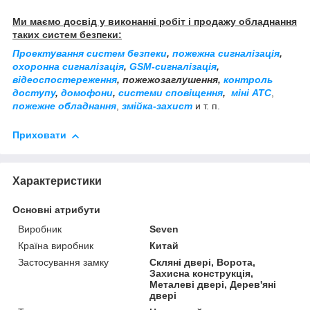
Ми маємо досвід у виконанні робіт і продажу обладнання
таких систем безпеки:
Проектування систем безпеки
,
пожежна сигналізація
,
охоронна сигналізація
,
GSM-сигналізація
,
відеоспостереження
, пожежозаглушення,
контроль
доступу
,
домофони
,
системи сповіщення
,
міні АТС
,
пожежне обладнання
,
змійка-захист
и т. п.
Приховати
Характеристики
Основні атрибути
Виробник
Seven
Країна виробник
Китай
Застосування замку
Скляні двері, Ворота,
Захисна конструкція,
Металеві двері, Дерев'яні
двері