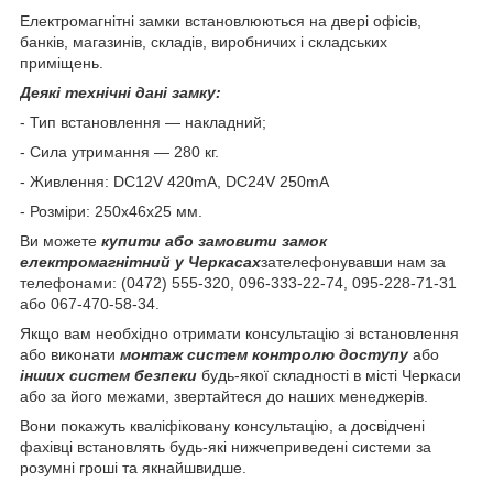
Електромагнітні замки встановлюються на двері офісів,
банків, магазинів, складів, виробничих і складських
приміщень.
Деякі технічні дані замку:
- Тип встановлення — накладний;
- Сила утримання — 280 кг.
- Живлення: DC12V 420mA, DC24V 250mA
- Розміри: 250х46х25 мм.
Ви можете
купити або замовити замок
електромагнітний у Черкасах
зателефонувавши нам за
телефонами: (0472) 555-320, 096-333-22-74, 095-228-71-31
або 067-470-58-34.
Якщо вам необхідно отримати консультацію зі встановлення
або виконати
монтаж систем контролю доступу
або
інших систем безпеки
будь-якої складності в місті Черкаси
або за його межами, звертайтеся до наших менеджерів.
Вони покажуть кваліфіковану консультацію, а досвідчені
фахівці встановлять будь-які нижчеприведені системи за
розумні гроші та якнайшвидше.