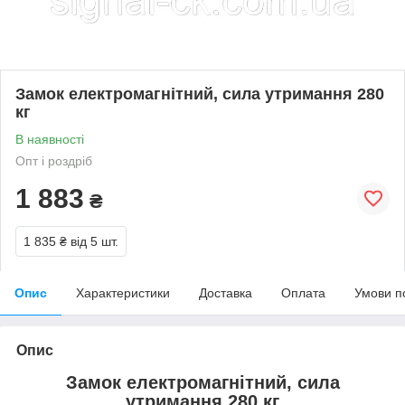
Замок електромагнітний, сила утримання 280
кг
В наявності
Опт і роздріб
1 883
₴
1 835 ₴
від 5 шт.
Опис
Характеристики
Доставка
Оплата
Умови п
Опис
Замок електромагнітний, сила
утримання 280 кг