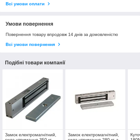
Всі умови оплати
Умови повернення
Повернення товару впродовж 14 днів за домовленістю
Всі умови повернення
Подібні товари компанії
Замок електромагнітний,
Замок електромагнітний,
Куто
сила утримання 350 кг
сила утримання 280 кг, з
180N