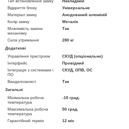
Тип встановлення замку
Накладний
Відкриття блоку
Універсальне
Матеріал замку
Анодований алюміній
Колір замку
Металік
Можливість заміни
Так
механізму
Сила утримання
280 кг
Додаткові
Управління пристроєм
СКУД (опціонально)
Інтерфейс
Провідний
Інтеграція з системами і
СКУД, ОПВ, ОС
ПО
Вандалозахист
Так
Загальні
Мінімальна робоча
-10 град.
температура
Максимальна робоча
50 град.
температура
Гарантійний термін
12 міс